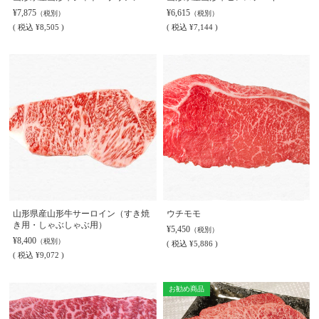
¥7,875
¥6,615
（税別）
（税別）
(
税込
¥8,505 )
(
税込
¥7,144 )
山形県産山形牛サーロイン（すき焼
ウチモモ
き用・しゃぶしゃぶ用）
¥5,450
（税別）
¥8,400
（税別）
(
税込
¥5,886 )
(
税込
¥9,072 )
お勧め商品