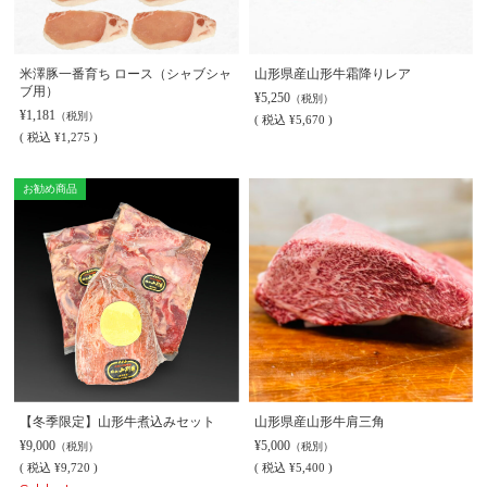
米澤豚一番育ち ロース（シャブシャ
山形県産山形牛霜降りレア
ブ用）
¥5,250
（税別）
¥1,181
（税別）
(
税込
¥5,670 )
(
税込
¥1,275 )
お勧め商品
【冬季限定】山形牛煮込みセット
山形県産山形牛肩三角
¥9,000
¥5,000
（税別）
（税別）
(
税込
¥9,720 )
(
税込
¥5,400 )