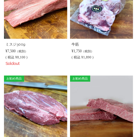
ミスジ300g
牛筋
¥7,500
¥1,750
（税別）
（税別）
(
税込
¥8,100 )
(
税込
¥1,890 )
Soldout
お勧め商品
お勧め商品