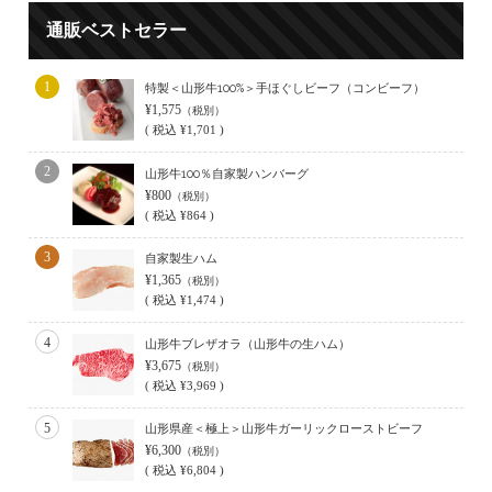
通販ベストセラー
1
特製＜山形牛100%＞手ほぐしビーフ（コンビーフ）
¥1,575
（税別）
(
税込
¥1,701 )
2
山形牛100％自家製ハンバーグ
¥800
（税別）
(
税込
¥864 )
3
自家製生ハム
¥1,365
（税別）
(
税込
¥1,474 )
4
山形牛ブレザオラ（山形牛の生ハム）
¥3,675
（税別）
(
税込
¥3,969 )
5
山形県産＜極上＞山形牛ガーリックローストビーフ
¥6,300
（税別）
(
税込
¥6,804 )