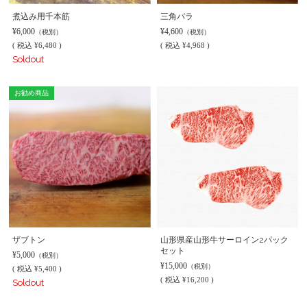
煮込み用千本筋
三角バラ
¥6,000
¥4,600
（税別）
（税別）
(
税込
¥6,480 )
(
税込
¥4,968 )
Soldout
お勧め商品
ザブトン
山形県産山形牛サーロイン2パック
セット
¥5,000
（税別）
¥15,000
（税別）
(
税込
¥5,400 )
(
税込
¥16,200 )
Soldout