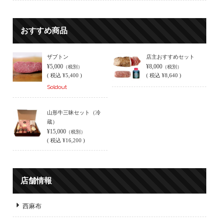
おすすめ商品
ザブトン
店主おすすめセット
¥5,000
¥8,000
（税別）
（税別）
(
税込
¥5,400 )
(
税込
¥8,640 )
Soldout
山形牛三昧セット（冷
蔵）
¥15,000
（税別）
(
税込
¥16,200 )
店舗情報
西麻布