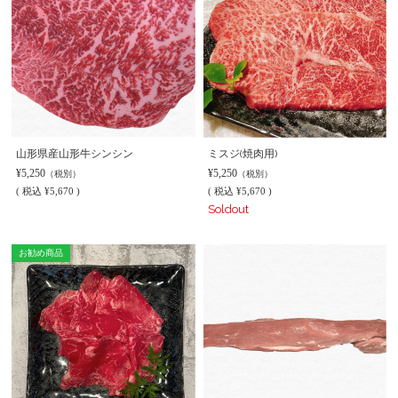
山形県産山形牛シンシン
ミスジ(焼肉用)
¥5,250
¥5,250
（税別）
（税別）
(
税込
¥5,670 )
(
税込
¥5,670 )
Soldout
お勧め商品