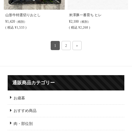
山形牛特選切りおとし
米澤豚一番育ち ヒレ
¥1,420
¥2,100
（税別）
（税別）
(
税込
¥1,533 )
(
税込
¥2,268 )
1
2
»
通販商品カテゴリー
お歳暮
おすすめ商品
肉・部位別