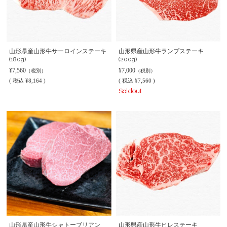
山形県産山形牛サーロインステーキ
山形県産山形牛ランプステーキ
(180g)
(200g)
¥7,560
¥7,000
（税別）
（税別）
(
税込
¥8,164 )
(
税込
¥7,560 )
Soldout
山形県産山形牛シャトーブリアン
山形県産山形牛ヒレステーキ