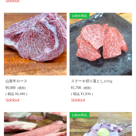
Soldout
お勧め商品
山形牛ロース
ステーキ切り落とし100g
¥6,000
¥1,700
（税別）
（税別）
(
税込
¥6,480 )
(
税込
¥1,836 )
Soldout
Soldout
お勧め商品