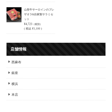
山形牛サーロインのブレ
ザオラ&自家製サラミセ
ット
¥4,723
（税別）
(
税込
¥5,100 )
店舗情報
西麻布
銀座
横浜
本店