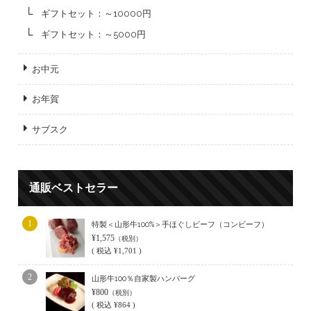
ギフトセット：～10000円
ギフトセット：～5000円
お中元
お年賀
サブスク
通販ベストセラー
1
特製＜山形牛100%＞手ほぐしビーフ（コンビーフ）
¥1,575
（税別）
(
税込
¥1,701 )
2
山形牛100％自家製ハンバーグ
¥800
（税別）
(
税込
¥864 )