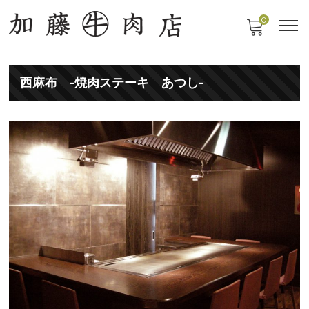
0
西麻布 -焼肉ステーキ あつし-