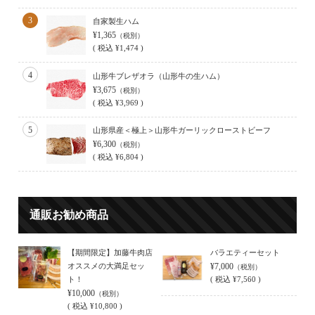
3
自家製生ハム
¥1,365
（税別）
(
税込
¥1,474 )
4
山形牛ブレザオラ（山形牛の生ハム）
¥3,675
（税別）
(
税込
¥3,969 )
5
山形県産＜極上＞山形牛ガーリックローストビーフ
¥6,300
（税別）
(
税込
¥6,804 )
通販お勧め商品
【期間限定】加藤牛肉店
バラエティーセット
オススメの大満足セッ
¥7,000
（税別）
ト！
(
税込
¥7,560 )
¥10,000
（税別）
(
税込
¥10,800 )