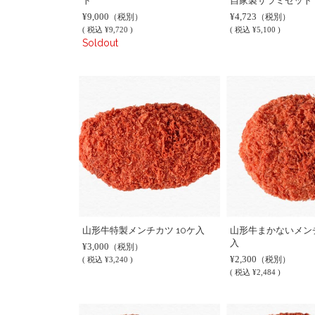
ト
自家製サラミセット
¥9,000
¥4,723
（税別）
（税別）
(
税込
¥9,720 )
(
税込
¥5,100 )
Soldout
山形牛特製メンチカツ 10ケ入
山形牛まかないメン
入
¥3,000
（税別）
¥2,300
（税別）
(
税込
¥3,240 )
(
税込
¥2,484 )