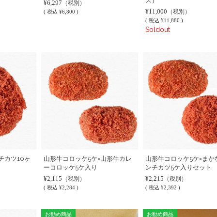
ス）
¥6,297
（税別）
¥11,000
（税別）
(
税込
¥6,800 )
(
税込
¥11,880 )
Soldout
チカツ10ヶ
山形牛コロッケ5ケ×山形牛カレ
山形牛コロッケ5ケ×まか
ーコロッケ5ケ入り
ンチカツ5ケ入りセット
¥2,115
¥2,215
（税別）
（税別）
(
税込
¥2,284 )
(
税込
¥2,392 )
お勧め商品
お勧め商品