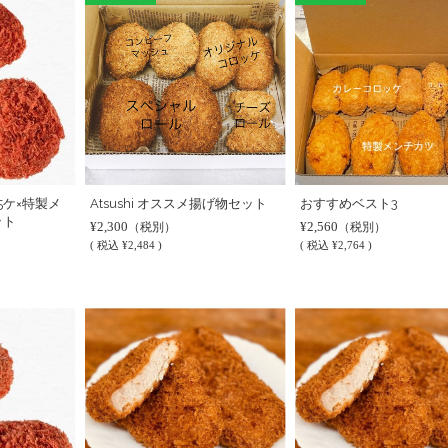
5ケ×特製メ
Atsushi オススメ揚げ物セット
おすすめベスト3
ット
¥2,300
¥2,560
（税別）
（税別）
(
税込
¥2,484 )
(
税込
¥2,764 )