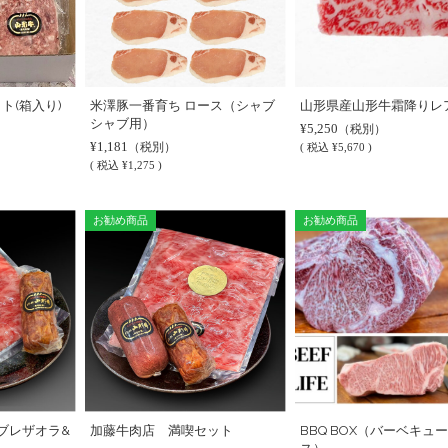
ト(箱入り)
米澤豚一番育ち ロース（シャブ
山形県産山形牛霜降りレ
シャブ用）
¥5,250
（税別）
¥1,181
（税別）
(
税込
¥5,670 )
(
税込
¥1,275 )
お勧め商品
お勧め商品
ブレザオラ&
加藤牛肉店 満喫セット
BBQ BOX（バーベキュ