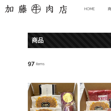
HOME
商品
97
items