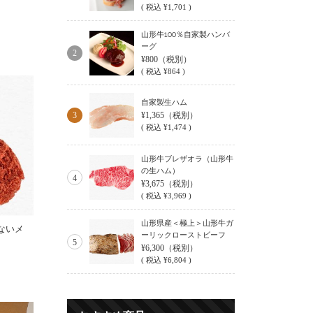
(
税込
¥1,701 )
山形牛100％自家製ハンバ
ーグ
2
¥800
（税別）
(
税込
¥864 )
自家製生ハム
3
¥1,365
（税別）
(
税込
¥1,474 )
山形牛ブレザオラ（山形牛
の生ハム）
4
¥3,675
（税別）
(
税込
¥3,969 )
山形県産＜極上＞山形牛ガ
ないメ
ーリックローストビーフ
5
¥6,300
（税別）
(
税込
¥6,804 )