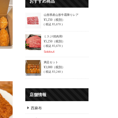
おすすめ商品
山形県産山形牛霜降りレア
¥5,250
（税別）
(
税込
¥5,670 )
ミスジ(焼肉用)
¥5,250
（税別）
(
税込
¥5,670 )
Soldout
満足セット
¥3,000
（税別）
(
税込
¥3,240 )
店舗情報
西麻布