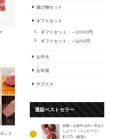
揚げ物セット
ギフトセット
ギフトセット：～10000円
ア
ギフトセット：～5000円
お中元
お年賀
サブスク
通販ベストセラー
特製＜山形牛100%＞手ほぐ
しビーフ（コンビーフ）
ーボック
1
¥1,575
（税別）