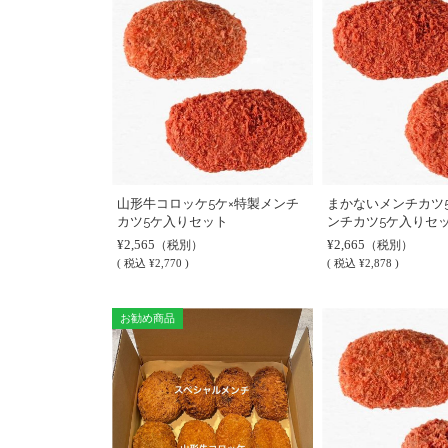
山形牛コロッケ5ケ×特製メンチ
まかないメンチカツ
カツ5ケ入りセット
ンチカツ5ケ入りセ
¥2,565
¥2,665
（税別）
（税別）
(
税込
¥2,770 )
(
税込
¥2,878 )
お勧め商品