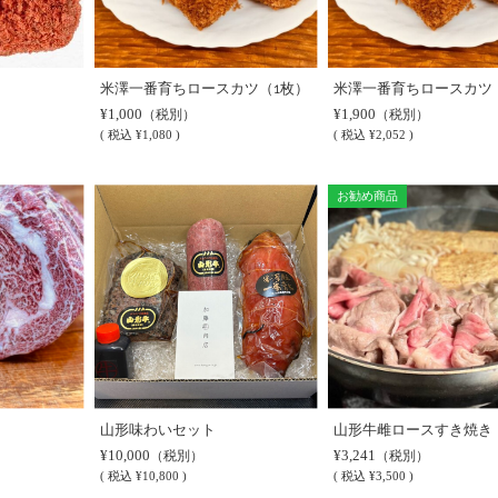
米澤一番育ちロースカツ（1枚）
米澤一番育ちロースカツ
¥1,000
¥1,900
（税別）
（税別）
(
税込
¥1,080 )
(
税込
¥2,052 )
お勧め商品
山形味わいセット
山形牛雌ロースすき焼き
¥10,000
¥3,241
（税別）
（税別）
(
税込
¥10,800 )
(
税込
¥3,500 )