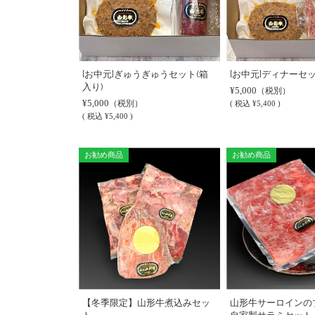
[お中元]ぎゅうぎゅうセット(箱
[お中元]ディナーセッ
入り)
¥5,000
（税別）
¥5,000
（税別）
(
税込
¥5,400 )
(
税込
¥5,400 )
お勧め商品
お勧め商品
【冬季限定】山形牛煮込みセッ
山形牛サーロインの