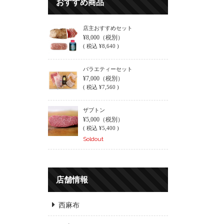
おすすめ商品
店主おすすめセット
¥8,000
（税別）
(
税込
¥8,640 )
バラエティーセット
¥7,000
（税別）
(
税込
¥7,560 )
ザブトン
¥5,000
（税別）
(
税込
¥5,400 )
Soldout
店舗情報
西麻布