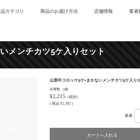
商品カテゴリ
商品のお届け方法
店舗情報
業者
ないメンチカツ5ケ入りセット
山形牛コロッケ5ケ×まかないメンチカツ5ケ入り
在庫数 : 5個
¥2,215
（税別）
(
税込
¥2,392 )
数量