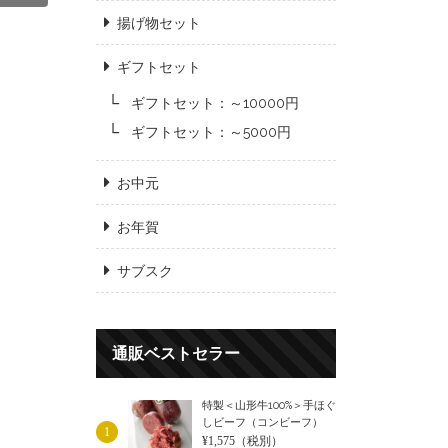
揚げ物セット
ギフトセット
ギフトセット：～10000円
ギフトセット：～5000円
お中元
お年賀
サブスク
通販ベストセラー
特製＜山形牛100%＞手ほぐ
しビーフ（コンビーフ）
1
¥1,575
（税別）