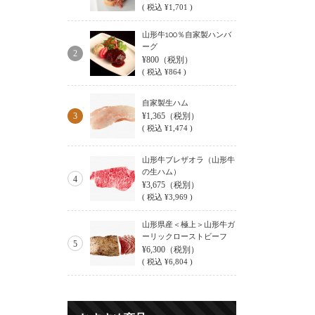
(
税込
¥1,701 )
山形牛100％自家製ハンバ
ーグ
2
¥800
（税別）
(
税込
¥864 )
自家製生ハム
3
¥1,365
（税別）
(
税込
¥1,474 )
山形牛ブレザオラ（山形牛
の生ハム）
4
¥3,675
（税別）
(
税込
¥3,969 )
山形県産＜極上＞山形牛ガ
ーリックローストビーフ
5
¥6,300
（税別）
(
税込
¥6,804 )