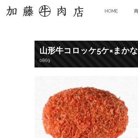
HOME
山形牛コロッケ5ケ×まか
0869