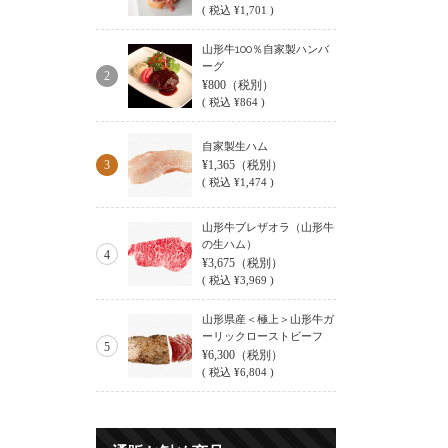
(
税込
¥1,701 )
山形牛100％自家製ハンバ
ーグ
2
¥800
（税別）
(
税込
¥864 )
自家製生ハム
3
¥1,365
（税別）
(
税込
¥1,474 )
山形牛ブレザオラ（山形牛
の生ハム）
4
¥3,675
（税別）
(
税込
¥3,969 )
山形県産＜極上＞山形牛ガ
ーリックローストビーフ
5
¥6,300
（税別）
(
税込
¥6,804 )