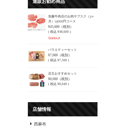
通販お勧め商品
加藤牛肉店のお肉サブスク（3ヶ
月）15000円コース
¥45,000
（税別）
(
税込
¥48,600 )
Soldout
バラエティーセット
¥7,000
（税別）
(
税込
¥7,560 )
店主おすすめセット
¥8,000
（税別）
(
税込
¥8,640 )
店舗情報
西麻布