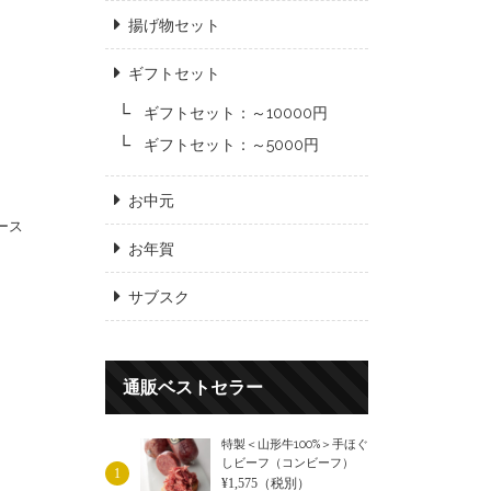
揚げ物セット
ギフトセット
ギフトセット：～10000円
ギフトセット：～5000円
お中元
ース
お年賀
サブスク
通販ベストセラー
特製＜山形牛100%＞手ほぐ
しビーフ（コンビーフ）
1
¥1,575
（税別）