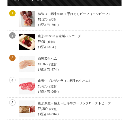
1
特製＜山形牛100%＞手ほぐしビーフ（コンビーフ）
¥1,575
（税別）
(
税込
¥1,701 )
2
山形牛100％自家製ハンバーグ
¥800
（税別）
(
税込
¥864 )
3
自家製生ハム
¥1,365
（税別）
(
税込
¥1,474 )
4
山形牛ブレザオラ（山形牛の生ハム）
¥3,675
（税別）
(
税込
¥3,969 )
5
山形県産＜極上＞山形牛ガーリックローストビーフ
¥6,300
（税別）
(
税込
¥6,804 )