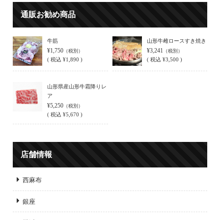
通販お勧め商品
牛筋
山形牛雌ロースすき焼き
¥1,750
¥3,241
（税別）
（税別）
(
税込
¥1,890 )
(
税込
¥3,500 )
山形県産山形牛霜降りレ
ア
¥5,250
（税別）
(
税込
¥5,670 )
店舗情報
西麻布
銀座