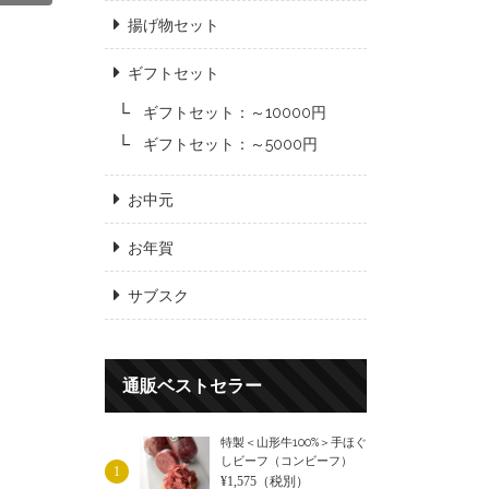
揚げ物セット
ギフトセット
ギフトセット：～10000円
ギフトセット：～5000円
お中元
お年賀
サブスク
通販ベストセラー
特製＜山形牛100%＞手ほぐ
しビーフ（コンビーフ）
1
¥1,575
（税別）