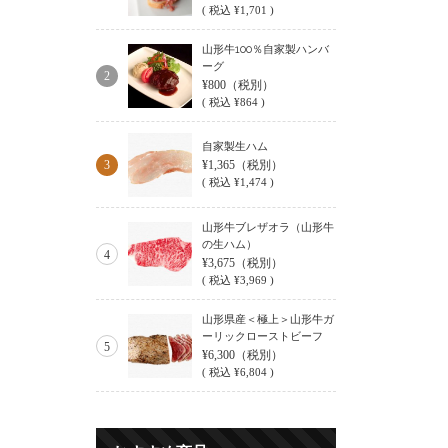
(
税込
¥1,701 )
山形牛100％自家製ハンバ
ーグ
2
¥800
（税別）
(
税込
¥864 )
自家製生ハム
3
¥1,365
（税別）
(
税込
¥1,474 )
山形牛ブレザオラ（山形牛
の生ハム）
4
¥3,675
（税別）
(
税込
¥3,969 )
山形県産＜極上＞山形牛ガ
ーリックローストビーフ
5
¥6,300
（税別）
(
税込
¥6,804 )