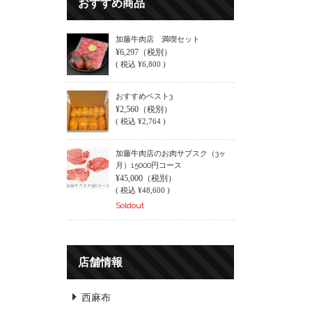
おすすめ商品
加藤牛肉店 満喫セット
¥6,297
（税別）
(
税込
¥6,800 )
おすすめベスト3
¥2,560
（税別）
(
税込
¥2,764 )
加藤牛肉店のお肉サブスク（3ヶ
月）15000円コース
¥45,000
（税別）
(
税込
¥48,600 )
Soldout
店舗情報
西麻布