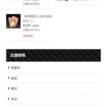
(
税込
¥5,670 )
【冬季限定】山形牛煮込
みセット
¥9,000
（税別）
(
税込
¥9,720 )
Soldout
店舗情報
西麻布
銀座
横浜
本店