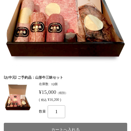
[お中元] ご予約品：山形牛三昧セット
在庫数 : 19個
¥15,000
（税別）
(
¥16,200 )
税込
数量