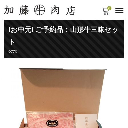
0
[お中元] ご予約品：山形牛三昧セッ
ト
0778