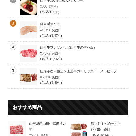
山形牛100％自家製ハンバーグ
¥800
（税別）
(
税込
¥864 )
3
自家製生ハム
¥1,365
（税別）
(
税込
¥1,474 )
4
山形牛ブレザオラ（山形牛の生ハム）
¥3,675
（税別）
(
税込
¥3,969 )
5
山形県産＜極上＞山形牛ガーリックローストビーフ
¥6,300
（税別）
(
税込
¥6,804 )
おすすめ商品
山形県産山形牛霜降りレ
店主おすすめセット
ア
¥8,000
（税別）
¥5,250
(
税込
¥8,640 )
（税別）