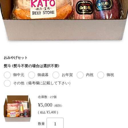
おみやげセット
熨斗 (熨斗不要の場合は選択不要)
御中元
御歳暮
お年賀
内祝
御祝
その他（備考欄に記載して下さい）
在庫数 : 27個
¥5,000
（税別）
(
¥5,400 )
税込
数量