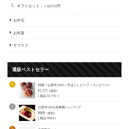
ギフトセット：～5000円
お中元
お年賀
サブスク
通販ベストセラー
1
特製＜山形牛100%＞手ほぐしビーフ（コンビーフ）
¥1,575
（税別）
(
税込
¥1,701 )
2
山形牛100％自家製ハンバーグ
¥800
（税別）
(
税込
¥864 )
3