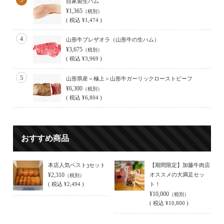
自家製生ハム
¥1,365
（税別）
(
税込
¥1,474 )
4
山形牛ブレザオラ（山形牛の生ハム）
¥3,675
（税別）
(
税込
¥3,969 )
5
山形県産＜極上＞山形牛ガーリックローストビーフ
¥6,300
（税別）
(
税込
¥6,804 )
おすすめ商品
本店人気ベスト3セット
【期間限定】加藤牛肉店
¥2,310
オススメの大満足セッ
（税別）
(
税込
¥2,494 )
ト！
¥10,000
（税別）
(
税込
¥10,800 )