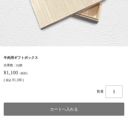
牛肉用ギフトボックス
在庫数 : 29個
¥1,100
（税別）
(
¥1,188 )
税込
数量