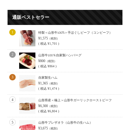
通販ベストセラー
1
特製＜山形牛100%＞手ほぐしビーフ（コンビーフ）
¥1,575
（税別）
(
税込
¥1,701 )
2
山形牛100％自家製ハンバーグ
¥800
（税別）
(
税込
¥864 )
3
自家製生ハム
¥1,365
（税別）
(
税込
¥1,474 )
4
山形県産＜極上＞山形牛ガーリックローストビーフ
¥6,300
（税別）
(
税込
¥6,804 )
5
山形牛ブレザオラ（山形牛の生ハム）
¥3,675
（税別）