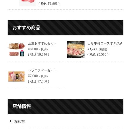
(
税込
¥3,969 )
おすすめ商品
店主おすすめセット
山形牛雌ロースすき焼き
¥8,000
¥3,241
（税別）
（税別）
(
税込
¥8,640 )
(
税込
¥3,500 )
バラエティーセット
¥7,000
（税別）
(
税込
¥7,560 )
店舗情報
西麻布